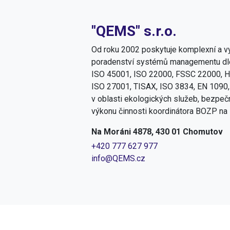
"QEMS" s.r.o.
Od roku 2002 poskytuje komplexní a vy
poradenství systémů managementu dle
ISO 45001, ISO 22000, FSSC 22000, H
ISO 27001, TISAX, ISO 3834, EN 1090,
v oblasti ekologických služeb, bezpečn
výkonu činnosti koordinátora BOZP na 
Na Moráni 4878, 430 01 Chomutov
+420 777 627 977
info@QEMS.cz