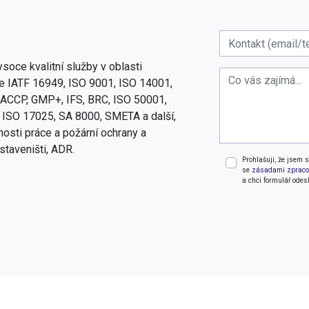
soce kvalitní služby v oblasti
 IATF 16949, ISO 9001, ISO 14001,
ACCP, GMP+, IFS, BRC, ISO 50001,
 ISO 17025, SA 8000, SMETA a další,
osti práce a požární ochrany a
staveništi, ADR.
Prohlašuji, že jsem 
se
zásadami zpraco
a chci formulář odesl