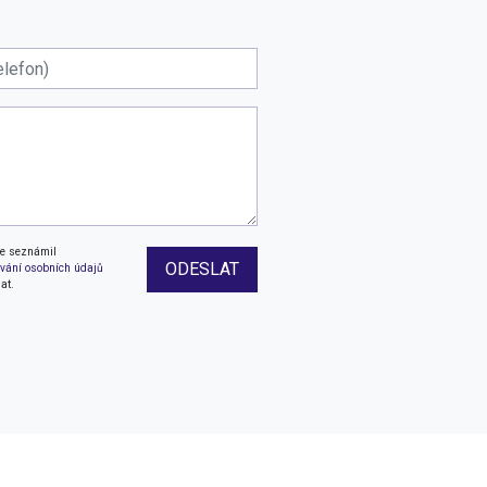
se seznámil
ODESLAT
vání osobních údajů
at.