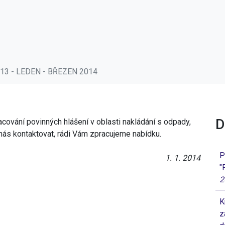
2013 - LEDEN - BŘEZEN 2014
D
cování povinných hlášení v oblasti nakládání s odpady,
 nás kontaktovat, rádi Vám zpracujeme nabídku.
P
1. 1. 2014
"
2
K
z