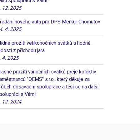
alší spolupráci s Vámi.
. 12. 2025
ředání nového auta pro DPS Merkur Chomutov
4. 4. 2025
lidné prožití velikonočních svátků a hodně
adosti z příchodu jara
. 4. 2025
rásné prožití vánočních svátků přeje kolektiv
aměstnanců "QEMS" s.r.o., který děkuje za
růběh dosavadní spolupráce a těší se na další
polupráci s Vámi.
. 12. 2024