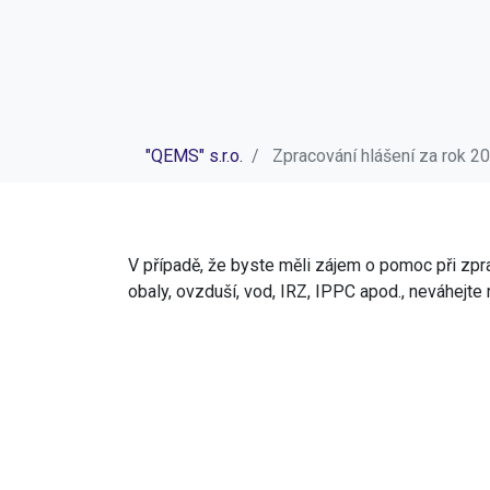
"QEMS" s.r.o.
Zpracování hlášení za rok 
V případě, že byste měli zájem o pomoc při zpra
obaly, ovzduší, vod, IRZ, IPPC apod., neváhejte