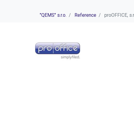
"QEMS" s.r.o.
Reference
proOFFICE, s.r