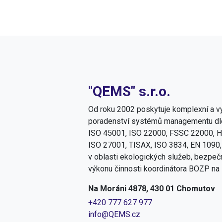
"QEMS" s.r.o.
Od roku 2002 poskytuje komplexní a vy
poradenství systémů managementu dle
ISO 45001, ISO 22000, FSSC 22000, H
ISO 27001, TISAX, ISO 3834, EN 1090,
v oblasti ekologických služeb, bezpečn
výkonu činnosti koordinátora BOZP na 
Na Moráni 4878, 430 01 Chomutov
+420 777 627 977
info@QEMS.cz