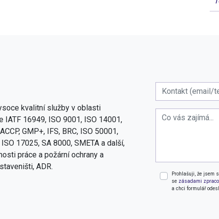
1
soce kvalitní služby v oblasti
 IATF 16949, ISO 9001, ISO 14001,
ACCP, GMP+, IFS, BRC, ISO 50001,
 ISO 17025, SA 8000, SMETA a další,
osti práce a požární ochrany a
staveništi, ADR.
Prohlašuji, že jsem 
se
zásadami zpraco
a chci formulář odesl