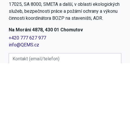
17025, SA 8000, SMETA a další, v oblasti ekologických
služeb, bezpečnosti práce a požární ochrany a výkonu
činnosti koordinátora BOZP na staveništi, ADR.
Na Moráni 4878, 430 01 Chomutov
+420 777 627 977
info@QEMS.cz
Prohlašuji, že jsem se seznámil se
zásadami zpracování osobních údajů
a chci formulář odeslat.
ODESLAT