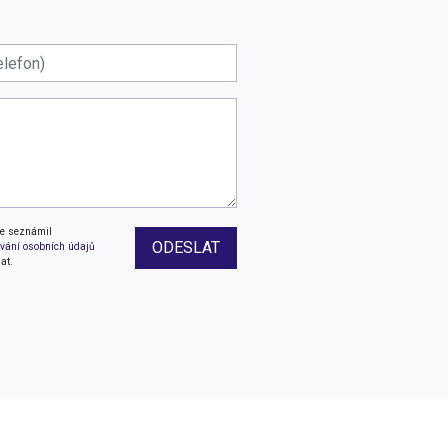
se seznámil
ODESLAT
vání osobních údajů
at.