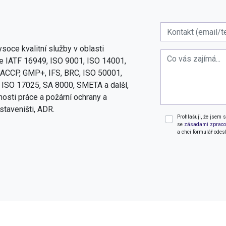
soce kvalitní služby v oblasti
 IATF 16949, ISO 9001, ISO 14001,
ACCP, GMP+, IFS, BRC, ISO 50001,
 ISO 17025, SA 8000, SMETA a další,
osti práce a požární ochrany a
staveništi, ADR.
Prohlašuji, že jsem 
se
zásadami zpraco
a chci formulář odesl