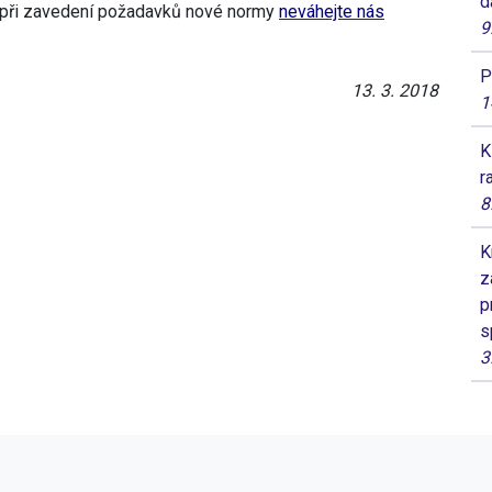
d
cí při zavedení požadavků nové normy
neváhejte nás
9
P
13. 3. 2018
1
K
r
8
K
z
p
s
3