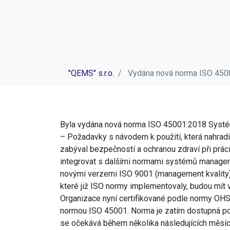
"QEMS" s.r.o.
Vydána nová norma ISO 450
Byla vydána nová norma ISO 45001:2018 Systém
– Požadavky s návodem k použití, která nahra
zabýval bezpečností a ochranou zdraví při prác
integrovat s dalšími normami systémů manageme
novými verzemi ISO 9001 (management kvality)
které již ISO normy implementovaly, budou mít
Organizace nyní certifikované podle normy OH
normou ISO 45001. Norma je zatím dostupná pou
se očekává během několika následujících měsíc