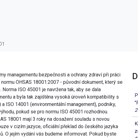
01
D
y managementu bezpečnosti a ochrany zdraví při práci
dí normu OHSAS 18001:2007 - původní dokument, který se
i. Norma ISO 45001 je navržena tak, aby se dala
P
ntu a byla tak zajištěna vysoká úroveň kompatibility s
"
 a ISO 14001 (environmentální management), podniky,
2
 výhodu, pokud se pro normu ISO 45001 rozhodnou.
SAS 18001 mají 3 roky na dosažení souladu s novou
K
ze v cizím jazyce, oficiální překlad do českého jazyka
z
ů. O jejím vydání vás budeme informovat. Pokud byste