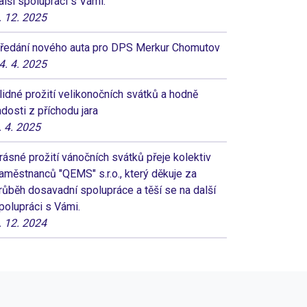
alší spolupráci s Vámi.
. 12. 2025
ředání nového auta pro DPS Merkur Chomutov
4. 4. 2025
lidné prožití velikonočních svátků a hodně
adosti z příchodu jara
. 4. 2025
rásné prožití vánočních svátků přeje kolektiv
aměstnanců "QEMS" s.r.o., který děkuje za
růběh dosavadní spolupráce a těší se na další
polupráci s Vámi.
. 12. 2024