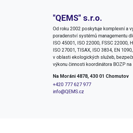
"QEMS" s.r.o.
Od roku 2002 poskytuje komplexní a vy
poradenství systémů managementu dle
ISO 45001, ISO 22000, FSSC 22000, H
ISO 27001, TISAX, ISO 3834, EN 1090,
v oblasti ekologických služeb, bezpečn
výkonu činnosti koordinátora BOZP na 
Na Moráni 4878, 430 01 Chomutov
+420 777 627 977
info@QEMS.cz