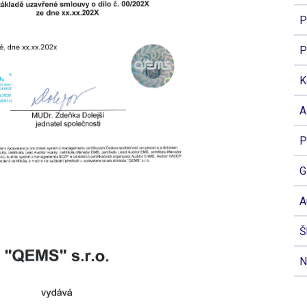
P
P
K
A
P
G
A
Š
N