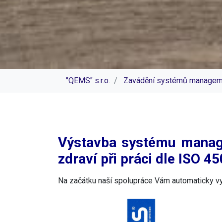
"QEMS" s.r.o.
Zavádění systémů managem
Výstavba systému manag
zdraví při práci dle ISO 
Na začátku naší spolupráce Vám automaticky v