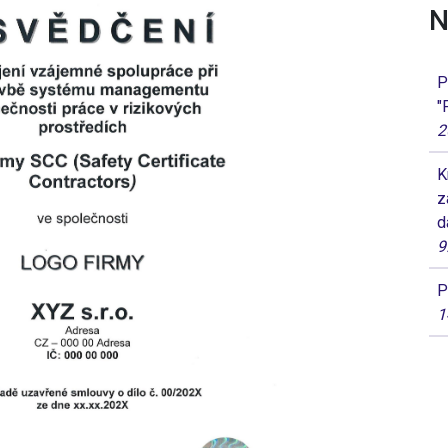
N
P
"
2
K
z
d
9
P
1